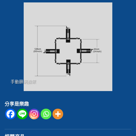
手動篩網擔架
分享是樂趣