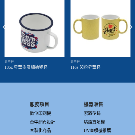
昇華杯
昇華杯
18oz 昇華塗層細搪瓷杯
11oz 閃粉昇華杯
服務項目
機器販售
數位印刷機
索取型錄
台中網頁設計
紡織直噴機
客製化商品
UV直噴機推薦