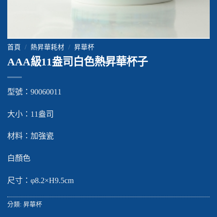
首頁
/
熱昇華耗材
/
昇華杯
AAA級11盎司白色熱昇華杯子
型號：90060011
大小：11盎司
材料：加強瓷
白顏色
尺寸：φ8.2×H9.5cm
分類:
昇華杯