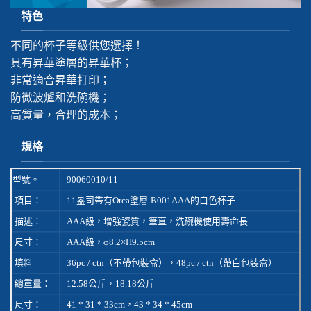
特色
不同的杯子等級供您選擇！
具有昇華塗層的昇華杯；
非常適合昇華打印；
防微波爐和洗碗機；
高質量，合理的成本；
規格
型號。
90060010/11
項目：
11盎司帶有Orca塗層-B001AAA的白色杯子
描述：
AAA級，增強瓷質，筆直，洗碗機使用壽命長
尺寸：
AAA級，φ8.2×H9.5cm
填料
36pc / ctn（不帶包裝盒），48pc / ctn（帶白包裝盒）
總重量：
12.58公斤，18.18公斤
尺寸：
41 * 31 * 33cm，43 * 34 * 45cm